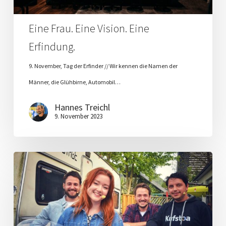
Eine Frau. Eine Vision. Eine
Erfindung.
9. November, Tag der Erfinder // Wir kennen die Namen der
Männer, die Glühbirne, Automobil…
Hannes Treichl
9. November 2023
Jung,
erfolgreich,
anders.
Boschafter:innen
einer