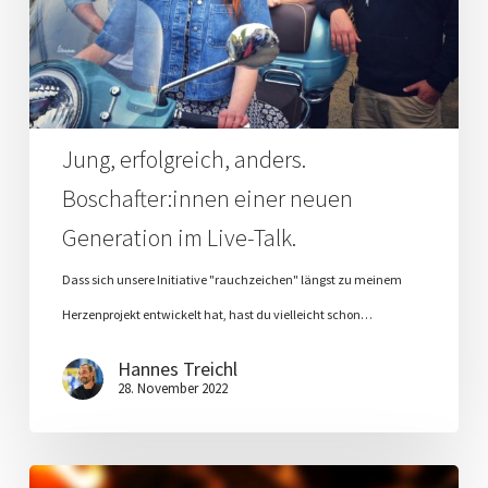
neuen
Generation
im
Live-
Jung, erfolgreich, anders.
Talk.
Boschafter:innen einer neuen
Generation im Live-Talk.
Dass sich unsere Initiative "rauchzeichen" längst zu meinem
Herzenprojekt entwickelt hat, hast du vielleicht schon…
Hannes Treichl
28. November 2022
Was