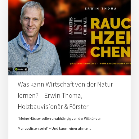
kann
Wirtschaft
von
der
Natur
lernen?
–
Erwin
Was kann Wirtschaft von der Natur
Thoma,
lernen? – Erwin Thoma,
Holzbauvisionär
Holzbauvisionär & Förster
&
Förster
“Meine Häuser sollen unabhängig von der Willkür von
Monopolisten sein!” – Und kaum einer ahnte…